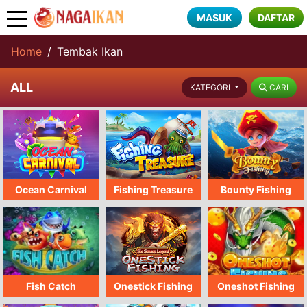
MASUK
DAFTAR
Home
Tembak Ikan
ALL
CARI
KATEGORI
Ocean Carnival
Fishing Treasure
Bounty Fishing
Fish Catch
Onestick Fishing
Oneshot Fishing