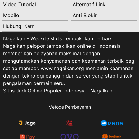
Video Tutorial
Alternatif Link
Mobile
Anti Blokir
Hubungi Kami
Nagaikan - Website slots Tembak Ikan Terbaik
Nagaikan pelopor tembak ikan online di Indonesia
memberikan pelayanan maksimal dengan
mengutamakan kenyamanan dan keamanan terbaik bagi
setiap member. www.nagaikan.org menjamin keamanan
dengan teknologi canggih dan server yang stabil untuk
pengalaman bermain seru.
Situs Judi Online Populer Indonesia | NagaIkan
Metode Pembayaran