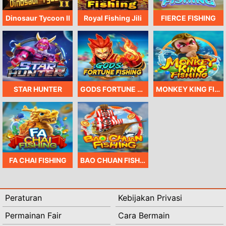
Dinosaur Tycoon II
Royal Fishing Jili
FIERCE FISHING
STAR HUNTER
GODS FORTUNE FISHING
MONKEY KING FISHING
FA CHAI FISHING
BAO CHUAN FISHING
Peraturan
Kebijakan Privasi
Permainan Fair
Cara Bermain